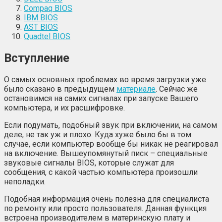
Соmраq ВІОЅ
ІВМ ВІОЅ
AST BIOS
Quаdtеl ВІОЅ
Вступление
О самых основных проблемах во время загрузки уже
было сказано в предыдущем
материале
. Сейчас же
остановимся на самих сигналах при запуске Вашего
компьютера, и их расшифровке.
Если подумать, подобный звук при включении, на самом
деле, не так уж и плохо. Куда хуже было бы в том
случае, если компьютер вообще бы никак не реагировал
на включение. Вышеупомянутый писк – специальные
звуковые сигналы BIOS, которые служат для
сообщения, с какой частью компьютера произошли
неполадки.
Подобная информация очень полезна для специалиста
по ремонту или просто пользователя. Данная функция
встроена производителем в материнскую плату и