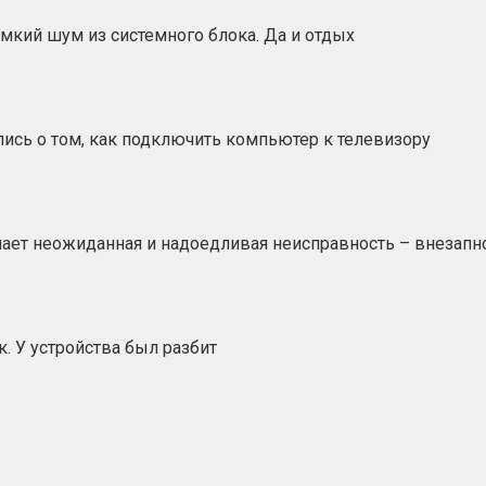
кий шум из системного блока. Да и отдых
ись о том, как подключить компьютер к телевизору
ет неожиданная и надоедливая неисправность – внезапно
. У устройства был разбит