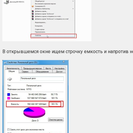
В открывшемся окне ищем строчку емкость и напротив не