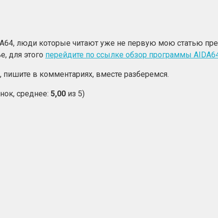
DA64, люди которые читают уже не первую мою статью прек
е, для этого
перейдите по ссылке обзор программы AIDA6
 пишите в комментариях, вместе разберемся.
нок, среднее:
5,00
из 5)