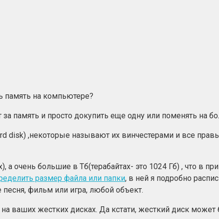
ть память на компьютере?
т за память и просто докупить еще одну или поменять на б
ard disk) ,некоторые называют их винчестерами и все прав
 а очень большие в Тб(терабайтах- это 1024 Гб) , что в при
ределить размер файла или папки
, в ней я подробно расп
песня, фильм или игра, любой объект.
а ваших жестких дисках. Да кстати, жесткий диск может бы