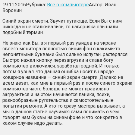
19.11.2016
Рубрика:
Все о компьютере
Автор:
Иван
Воронин
Синий экран смерти. Звучит пугающе. Если Вы с ним
никогда и не сталкивались, то наверняка слышали
подобный термин.
Не знаю как Вы, а я первый раз увидев на экране
своего монитора полностью синий фон с какими-то
непонятными буквами был сильно испуган, растерялся.
Быстро нажал кнопку перезагрузки и слава богу
компьютер включился, заработал родной. И только
потом я узнал, что данная ошибка носит в народе
коварное название — синий экран смерти. Далеко не
всем везет, как мне в первый раз и после синего экрана
компьютер часто больше не может правильно
загрузиться и на этом начинается паника, психи,
разнообразные ругательства и самостоятельные
попытки ремонта. А кто-то сразу мастера вызывает, а
мы в данной статье научимся сами понимать о чем
говорят нам буквы на синем фоне и что конкретно в
каком случае надо делать.