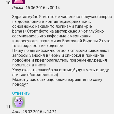
Роман
15.06.2016 в 00:14
Здравствуйте.Я вот тоже частенько получаю запрос
на добавление в контакты,американки в
основном,с какими то логинами типа «pie
barnes».Стоит фото на аватарке,но я чот глубоко
сосмневаюсь что пафосные американки
интересуются парнями из Восточной Европы.Эт что
то из ряда вон выходящее.
Пишу по английски-не отвечают,молча высылают
запросы.Заносил в черный список,я в принципе
подобное и предполагал,терь повременил,решил
порыться в инете.
Хочу сказать спасибо за статью,буду иметь в виду
эти все обстоятельства)
Может у вас есть еще какие варианты по сему
поводу?
Ответить
Анна
28.02.2016 в 14:21